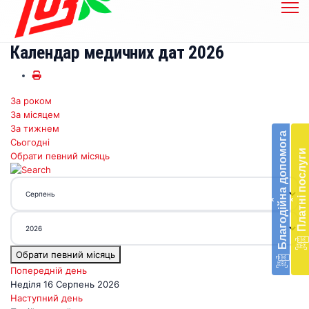
Календар медичних дат 2026
За роком
Бл
За місяцем
до
За тижнем
Благодійна допомога
Сьогодні
Підт
Платні послуги
Обрати певний місяць
діял
екст
меди
‹
‹
доп
в
Укра
благ
Обрати певний місяць
доп
Вря
Попередній день
біл
Неділя 16 Серпень 2026
житт
Наступний день