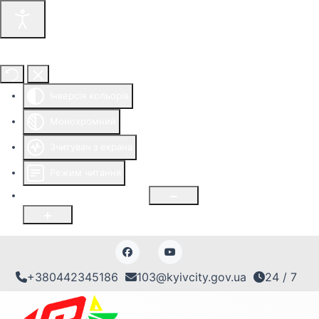
Інструменти доступності
Інверсія кольорів
Монохромний
Зчитувач з екрана
Режим читання
Розмір шрифту
100
%
+380442345186
103@kyivcity.gov.ua
24 / 7