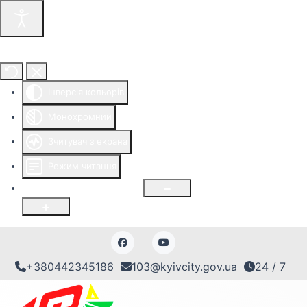
Інструменти доступності
Інверсія кольорів
Монохромний
Зчитувач з екрана
Режим читання
Розмір шрифту
100
%
+380442345186
103@kyivcity.gov.ua
24 / 7