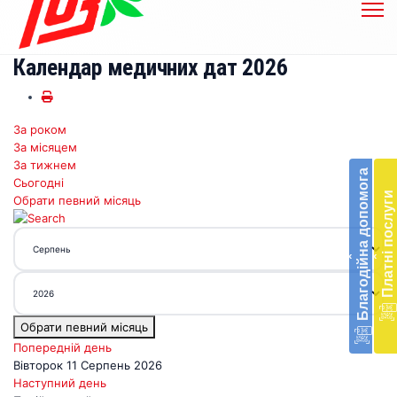
Календар медичних дат 2026
За роком
Бл
За місяцем
до
За тижнем
Благодійна допомога
Сьогодні
Підт
Платні послуги
Обрати певний місяць
діял
екст
меди
‹
‹
доп
в
Укра
благ
Обрати певний місяць
доп
Вря
Попередній день
біл
Вівторок 11 Серпень 2026
житт
Наступний день