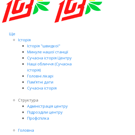
Ще
Історія
Історія "швидкої"
Минуле нашої станції
Сучасна історія Центру
Наші обличчя (Сучасна
історія)
Головні лікарі
Пам’ятні дати
Сучасна історія
Структура
Адміністрація центру
Підрозділи центру
Профспілка
Головна