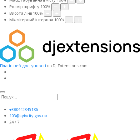
Масштабування вмісту
100
%
Розмір шрифту
100
%
Висота лінії
100
%
Міжлітерний інтервал
100
%
Плагін веб-доступності
по DJ-Extensions.com
+380442345186
103@kyivcity.gov.ua
24 / 7