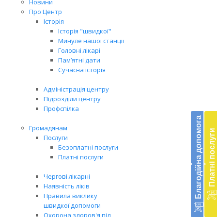
Новини
Про Центр
Історія
Історія "швидкої"
Минуле нашої станції
Головні лікарі
Пам’ятні дати
Сучасна історія
Адміністрація центру
Підрозділи центру
Бл
Профспілка
до
Благодійна допомога
Громадянам
Платні послуги
Підт
Послуги
діял
Безоплатні послуги
екст
Платні послуги
‹
‹
меди
доп
Чергові лікарні
в
Наявність ліків
Укра
Правила виклику
благ
швидкої допомоги
доп
Охорона здоров'я під