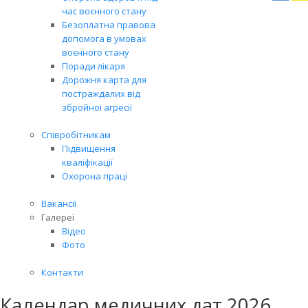
Вря
час воєнного стану
біл
Безоплатна правова
житт
допомога в умовах
раз
воєнного стану
Поради лікаря
Дорожня карта для
постраждалих від
збройної агресії
Співробітникам
Підвищення
кваліфікації
Охорона праці
Вакансії
Галереї
Відео
Фото
Контакти
Календар медичних дат 2026