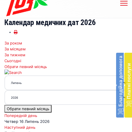
Календар медичних дат 2026
За роком
Бл
За місяцем
до
За тижнем
Благодійна допомога
Сьогодні
Підт
Платні послуги
Обрати певний місяць
діял
екст
меди
‹
‹
доп
в
Укра
благ
Обрати певний місяць
доп
Вря
Попередній день
біл
Четвер 16 Липень 2026
житт
Наступний день