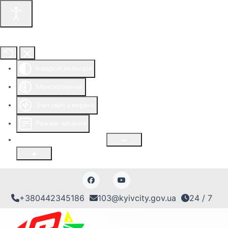
Інструменти доступності
Інверсія кольорів
Монохромний
Зчитувач з екрана
Режим читання
Розмір шрифту
100
%
+380442345186
103@kyivcity.gov.ua
24 / 7