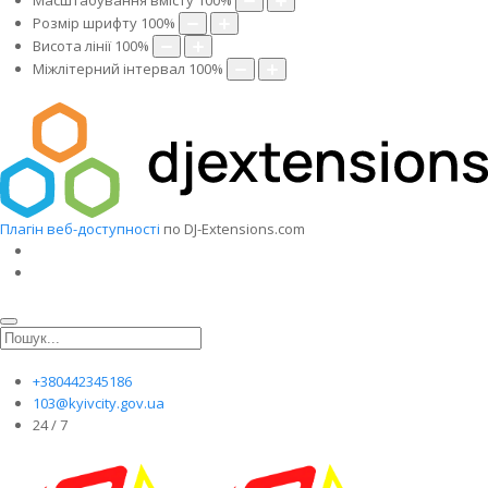
Масштабування вмісту
100
%
Розмір шрифту
100
%
Висота лінії
100
%
Міжлітерний інтервал
100
%
Плагін веб-доступності
по DJ-Extensions.com
+380442345186
103@kyivcity.gov.ua
24 / 7