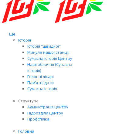
Ще
Історія
Історія "швидкої"
Минуле нашої станції
Сучасна історія Центру
Наші обличчя (Сучасна
історія)
Головні лікарі
Пам’ятні дати
Сучасна історія
Структура
Адміністрація центру
Підрозділи центру
Профспілка
Головна