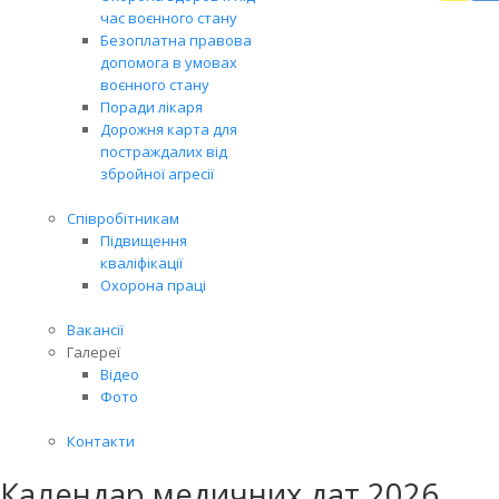
доп
час воєнного стану
Це
Безоплатна правова
доп
допомога в умовах
нам
воєнного стану
пра
Поради лікаря
далі
Дорожня карта для
Доп
постраждалих від
збройної агресії
Співробітникам
Підвищення
кваліфікації
Охорона праці
Вакансії
Галереї
Відео
Фото
Контакти
Календар медичних дат 2026