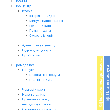
Новини
Про Центр
Історія
Історія "швидкої"
Минуле нашої станції
Головні лікарі
Пам’ятні дати
Сучасна історія
Адміністрація центру
Бл
Підрозділи центру
Профспілка
до
Благодійна допомога
Громадянам
Платні послуги
Підт
Послуги
наш
Безоплатні послуги
діял
Платні послуги
екст
‹
‹
меди
Чергові лікарні
доп
Наявність ліків
в
Правила виклику
Укра
швидкої допомоги
благ
Охорона здоров'я під