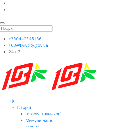
+380442345186
103@kyivcity.gov.ua
24 / 7
Ще
Історія
Історія "швидкої"
Минуле нашої
станції