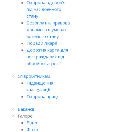
Охорона здоров'я
під час воєнного
стану
Безоплатна правова
допомога в умовах
воєнного стану
Поради лікаря
Дорожня карта для
постраждалих від
збройної агресії
Співробітникам
Підвищення
кваліфікації
Охорона праці
Вакансії
Галереї
Відео
Фото