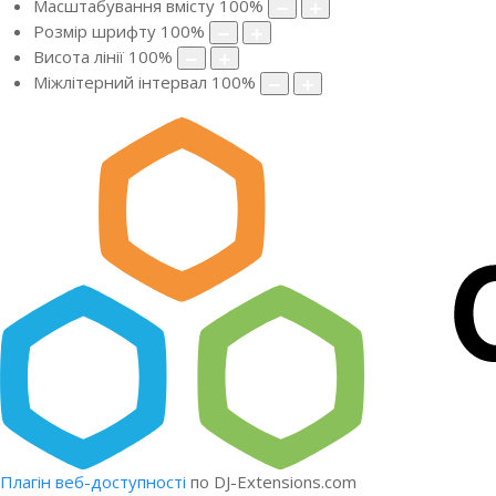
Масштабування вмісту
100
%
Розмір шрифту
100
%
Висота лінії
100
%
Міжлітерний інтервал
100
%
Плагін веб-доступності
по DJ-Extensions.com