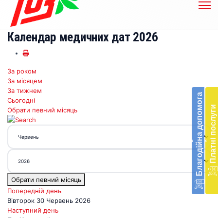
Календар медичних дат 2026
За роком
Бл
За місяцем
до
За тижнем
Благодійна допомога
Сьогодні
Підт
Платні послуги
Обрати певний місяць
діял
екст
меди
‹
‹
доп
в
Укра
благ
Обрати певний місяць
доп
Вря
Попередній день
біл
Вівторок 30 Червень 2026
житт
Наступний день