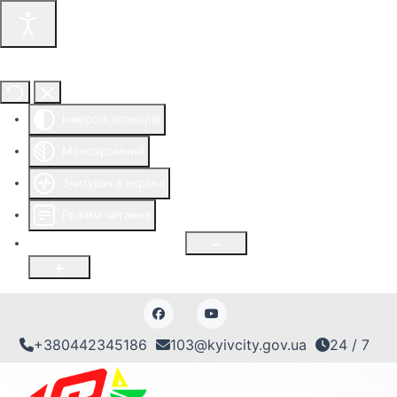
Інструменти доступності
Інверсія кольорів
Монохромний
Зчитувач з екрана
Режим читання
Розмір шрифту
100
%
+380442345186
103@kyivcity.gov.ua
24 / 7