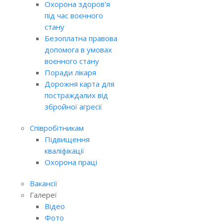
Охорона здоров'я
під час воєнного
стану
Безоплатна правова
допомога в умовах
воєнного стану
Поради лікаря
Дорожня карта для
постраждалих від
збройної агресії
Співробітникам
Підвищення
кваліфікації
Охорона праці
Вакансії
Галереї
Відео
Фото