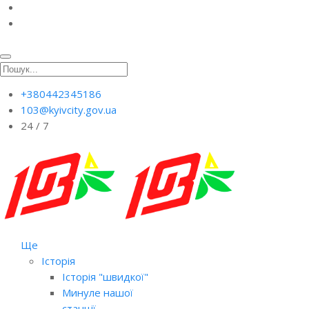
+380442345186
103@kyivcity.gov.ua
24 / 7
Ще
Історія
Історія "швидкої"
Минуле нашої
станції