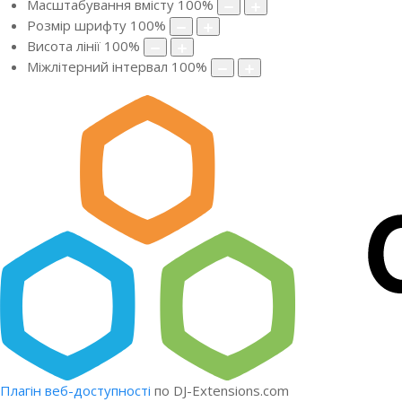
Масштабування вмісту
100
%
Розмір шрифту
100
%
Висота лінії
100
%
Міжлітерний інтервал
100
%
Плагін веб-доступності
по DJ-Extensions.com