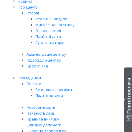
Новини
Про Центр
Історія
Історія "швидкої"
Минуле нашої станції
Головні лікарі
Пам’ятні дати
Сучасна історія
Адміністрація центру
Підрозділи центру
Профспілка
Громадянам
Платні послуги
Послуги
Безоплатні послуги
Платні послуги
‹
Чергові лікарні
Наявність ліків
Правила виклику
швидкої допомоги
Охорона здоров'я під