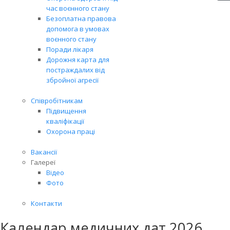
час воєнного стану
Безоплатна правова
допомога в умовах
воєнного стану
Поради лікаря
Дорожня карта для
постраждалих від
збройної агресії
Співробітникам
Підвищення
кваліфікації
Охорона праці
Вакансії
Галереї
Відео
Фото
Контакти
Календар медичних дат 2026