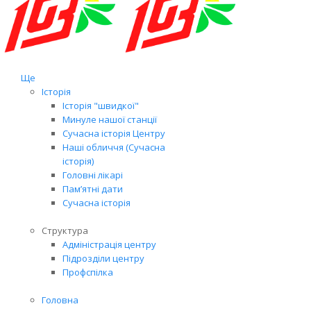
Ще
Історія
Історія "швидкої"
Минуле нашої станції
Сучасна історія Центру
Наші обличчя (Сучасна
історія)
Головні лікарі
Пам’ятні дати
Сучасна історія
Структура
Адміністрація центру
Підрозділи центру
Профспілка
Головна