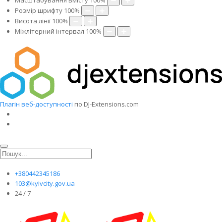
Масштабування вмісту
100
%
Розмір шрифту
100
%
Висота лінії
100
%
Міжлітерний інтервал
100
%
Плагін веб-доступності
по DJ-Extensions.com
+380442345186
103@kyivcity.gov.ua
24 / 7