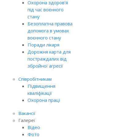
Охорона здоров'я
під час воєнного
стану
Безоплатна правова
допомога в умовах
воєнного стану
Поради лікаря
Дорожня карта для
постраждалих від
збройної агресії
Співробітникам
Підвищення
кваліфікації
Охорона праці
Вакансії
Галереї
Відео
Фото