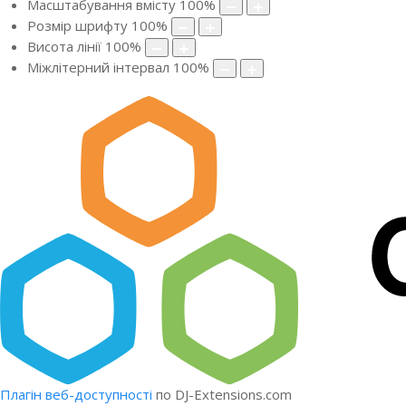
Масштабування вмісту
100
%
Розмір шрифту
100
%
Висота лінії
100
%
Міжлітерний інтервал
100
%
Плагін веб-доступності
по DJ-Extensions.com