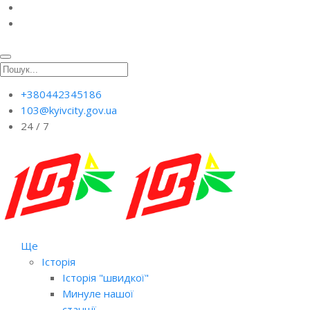
+380442345186
103@kyivcity.gov.ua
24 / 7
Ще
Історія
Історія "швидкої"
Минуле нашої
станції