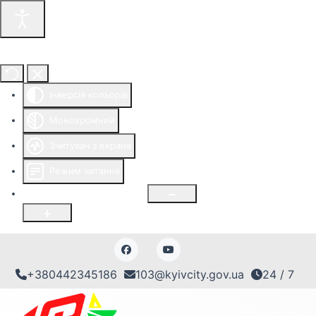
Інструменти доступності
Інверсія кольорів
Монохромний
Зчитувач з екрана
Режим читання
Розмір шрифту
100
%
+380442345186
103@kyivcity.gov.ua
24 / 7