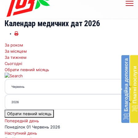
Календар медичних дат 2026
За роком
Бл
За місяцем
до
За тижнем
Благодійна допомога
Сьогодні
Підт
Платні послуги
Обрати певний місяць
діял
екст
меди
‹
‹
доп
в
Укра
благ
Обрати певний місяць
доп
Вря
Попередній день
біл
Понеділок 01 Червень 2026
житт
Наступний день