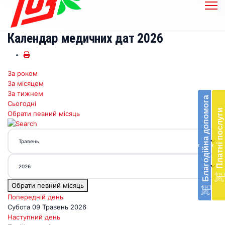
Календар медичних дат 2026
За роком
Бл
За місяцем
до
За тижнем
Благодійна допомога
Сьогодні
Підт
Платні послуги
Обрати певний місяць
діял
екст
меди
‹
‹
доп
в
Укра
благ
Обрати певний місяць
доп
Вря
Попередній день
біл
Субота 09 Травень 2026
житт
Наступний день