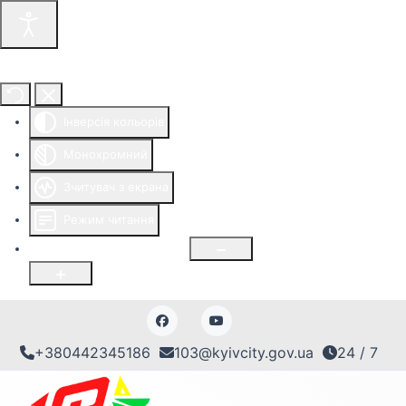
Інструменти доступності
Інверсія кольорів
Монохромний
Зчитувач з екрана
Режим читання
Розмір шрифту
100
%
+380442345186
103@kyivcity.gov.ua
24 / 7