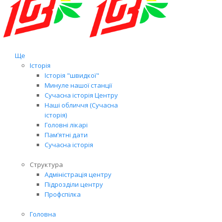
Ще
Історія
Історія "швидкої"
Минуле нашої станції
Сучасна історія Центру
Наші обличчя (Сучасна
історія)
Головні лікарі
Пам’ятні дати
Сучасна історія
Структура
Адміністрація центру
Підрозділи центру
Профспілка
Головна