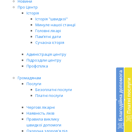
Новини
Про Центр
Історія
Історія "швидкої"
Минуле нашої станції
Головні лікарі
Пам’ятні дати
Сучасна історія
Адміністрація центру
Підрозділи центру
Бл
Профспілка
до
Благодійна допомога
Громадянам
Платні послуги
Підт
Послуги
діял
Безоплатні послуги
екст
Платні послуги
‹
‹
меди
доп
Чергові лікарні
в
Наявність ліків
Укра
Правила виклику
благ
швидкої допомоги
доп
Охорона здоров'я під