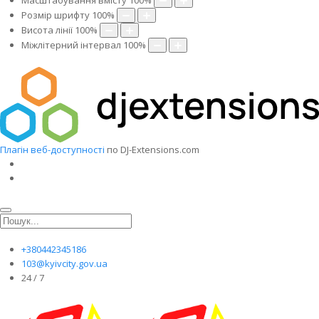
Масштабування вмісту
100
%
Розмір шрифту
100
%
Висота лінії
100
%
Міжлітерний інтервал
100
%
Плагін веб-доступності
по DJ-Extensions.com
+380442345186
103@kyivcity.gov.ua
24 / 7