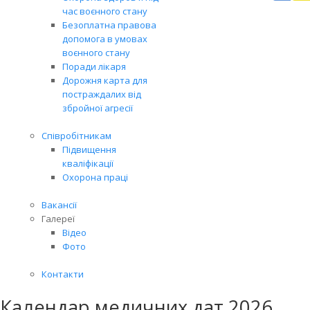
Вря
час воєнного стану
біл
Безоплатна правова
житт
допомога в умовах
раз
воєнного стану
Поради лікаря
Дорожня карта для
постраждалих від
збройної агресії
Співробітникам
Підвищення
кваліфікації
Охорона праці
Вакансії
Галереї
Відео
Фото
Контакти
Календар медичних дат 2026