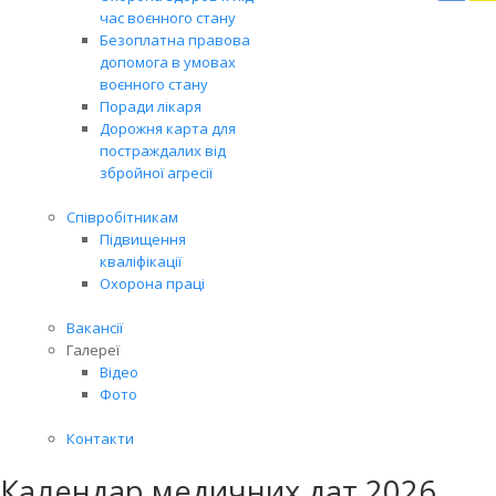
Вря
час воєнного стану
біл
Безоплатна правова
житт
допомога в умовах
раз
воєнного стану
Поради лікаря
Дорожня карта для
постраждалих від
збройної агресії
Співробітникам
Підвищення
кваліфікації
Охорона праці
Вакансії
Галереї
Відео
Фото
Контакти
Календар медичних дат 2026