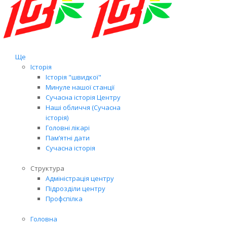
Ще
Історія
Історія "швидкої"
Минуле нашої станції
Сучасна історія Центру
Наші обличчя (Сучасна
історія)
Головні лікарі
Пам’ятні дати
Сучасна історія
Структура
Адміністрація центру
Підрозділи центру
Профспілка
Головна