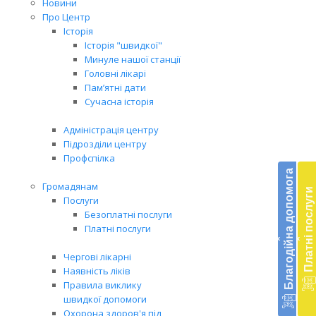
Новини
Про Центр
Історія
Історія "швидкої"
Минуле нашої станції
Головні лікарі
Пам’ятні дати
Сучасна історія
Адміністрація центру
Підрозділи центру
Бл
Профспілка
до
Благодійна допомога
Громадянам
Платні послуги
Підт
Послуги
діял
Безоплатні послуги
екст
Платні послуги
‹
‹
меди
доп
Чергові лікарні
в
Наявність ліків
Укра
Правила виклику
благ
швидкої допомоги
доп
Охорона здоров'я під