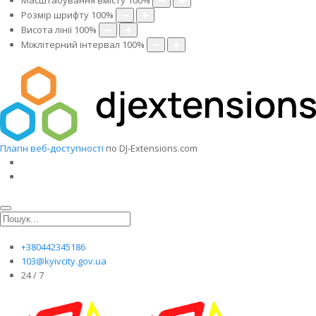
Масштабування вмісту
100
%
Розмір шрифту
100
%
Висота лінії
100
%
Міжлітерний інтервал
100
%
Плагін веб-доступності
по DJ-Extensions.com
+380442345186
103@kyivcity.gov.ua
24 / 7