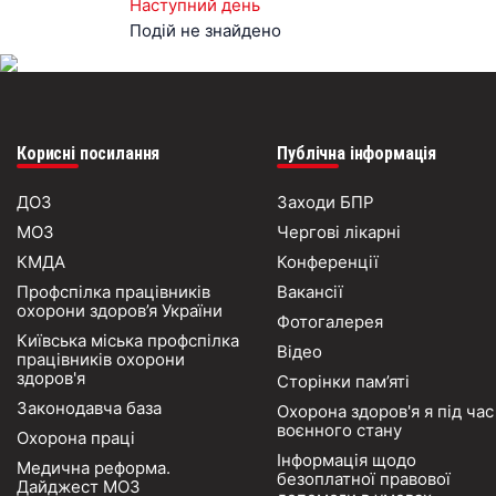
Наступний день
Подій не знайдено
Корисні посилання
Публічна інформація
ДОЗ
Заходи БПР
МОЗ
Чергові лікарні
КМДА
Конференції
Профспілка працівників
Вакансії
охорони здоров’я України
Фотогалерея
Київська міська профспілка
Відео
працівників охорони
здоров'я
Сторінки пам’яті
Законодавча база
Охорона здоров'я я під час
воєнного стану
Охорона праці
Інформація щодо
Медична реформа.
безоплатної правової
Дайджест МОЗ