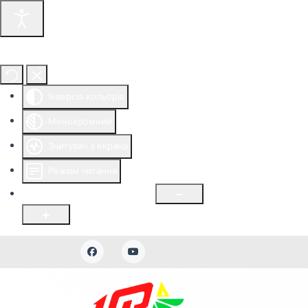
Інструменти доступності
Інверсія кольорів
Монохромний
Зчитувач з екрана
Режим читання
Розмір шрифту
100
%