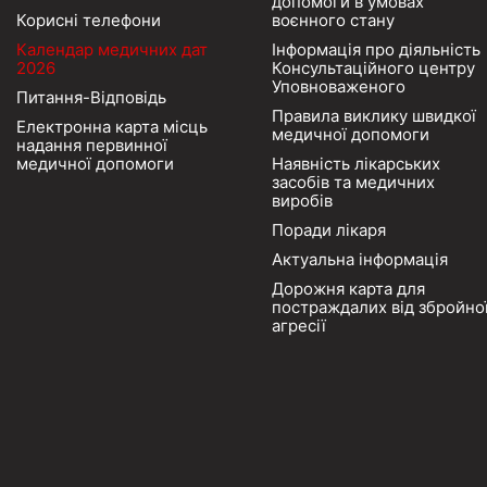
допомоги в умовах
Корисні телефони
воєнного стану
Календар медичних дат
Інформація про діяльність
2026
Консультаційного центру
Уповноваженого
Питання-Відповідь
Правила виклику швидкої
Електронна карта місць
медичної допомоги
надання первинної
медичної допомоги
Наявність лікарських
засобів та медичних
виробів
Поради лікаря
Актуальна інформація
Дорожня карта для
постраждалих від збройно
агресії