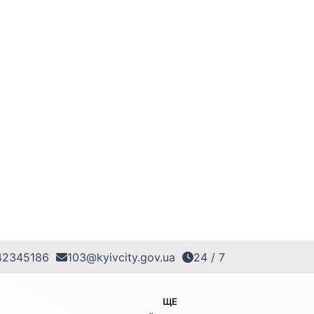
42345186
103@kyivcity.gov.ua
24 / 7
ЩЕ