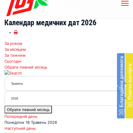
Календар медичних дат 2026
За роком
Бл
За місяцем
до
За тижнем
Благодійна допомога
Сьогодні
Підт
Платні послуги
Обрати певний місяць
діял
екст
меди
‹
‹
доп
в
Укра
благ
Обрати певний місяць
доп
Вря
Попередній день
біл
Понеділок 18 Травень 2026
житт
Наступний день