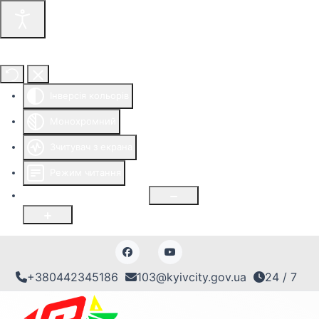
Інструменти доступності
Інверсія кольорів
Монохромний
Зчитувач з екрана
Режим читання
Розмір шрифту
100
%
+380442345186
103@kyivcity.gov.ua
24 / 7