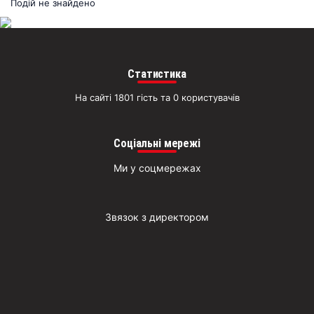
раз
Подій не знайдено
Д
Статистика
На сайті 1801 гість та 0 користувачів
Соціальні мережі
Ми у соцмережах
Звязок з директором