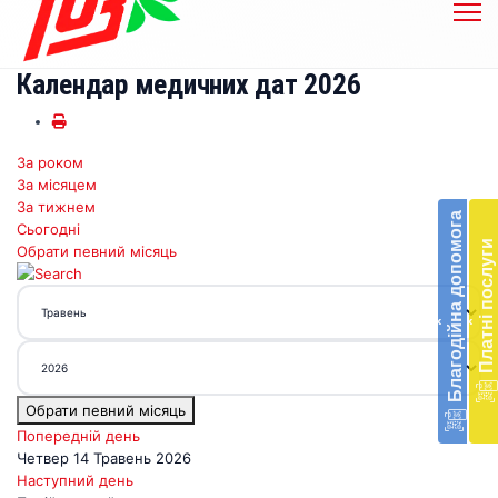
Календар медичних дат 2026
За роком
Бл
За місяцем
до
За тижнем
Благодійна допомога
Сьогодні
Підт
Платні послуги
Обрати певний місяць
діял
екст
меди
‹
‹
доп
в
Укра
благ
Обрати певний місяць
доп
Вря
Попередній день
біл
Четвер 14 Травень 2026
житт
Наступний день