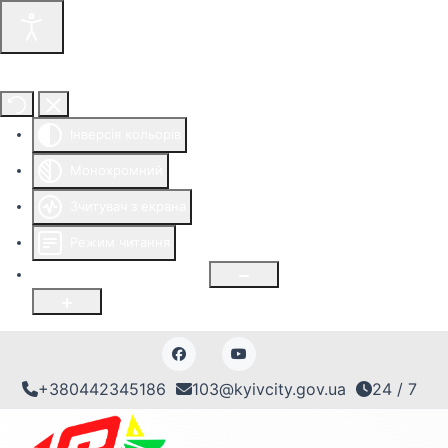
Інструменти доступності
Інверсія кольорів
Монохромний
Зчитувач з екрана
Режим читання
Розмір шрифту
100
%
+380442345186
103@kyivcity.gov.ua
24 / 7