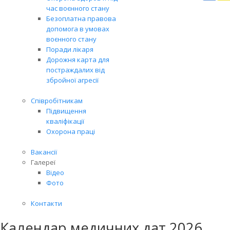
Вря
час воєнного стану
біл
Безоплатна правова
житт
допомога в умовах
раз
воєнного стану
Поради лікаря
Дорожня карта для
постраждалих від
збройної агресії
Співробітникам
Підвищення
кваліфікації
Охорона праці
Вакансії
Галереї
Відео
Фото
Контакти
Календар медичних дат 2026