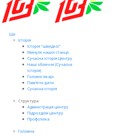
Ще
Історія
Історія "швидкої"
Минуле нашої станції
Сучасна історія Центру
Наші обличчя (Сучасна
історія)
Головні лікарі
Пам’ятні дати
Сучасна історія
Структура
Адміністрація центру
Підрозділи центру
Профспілка
Головна