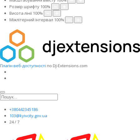
Масштабування вмісту
100
%
Розмір шрифту
100
%
Висота лінії
100
%
Міжлітерний інтервал
100
%
Плагін веб-доступності
по DJ-Extensions.com
+380442345186
103@kyivcity.gov.ua
24 / 7