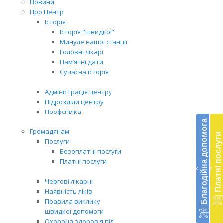
Новини
Про Центр
Історія
Історія "швидкої"
Минуле нашої станції
Головні лікарі
Пам’ятні дати
Сучасна історія
Адміністрація центру
Підрозділи центру
Бл
Профспілка
до
Благодійна допомога
Громадянам
Платні послуги
Підт
Послуги
діял
Безоплатні послуги
екст
Платні послуги
‹
‹
меди
доп
Чергові лікарні
в
Наявність ліків
Укра
Правила виклику
благ
швидкої допомоги
доп
Охорона здоров'я під