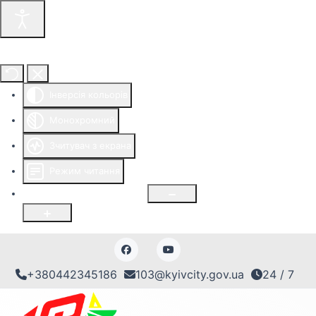
Інструменти доступності
Інверсія кольорів
Монохромний
Зчитувач з екрана
Режим читання
Розмір шрифту
100
%
+380442345186
103@kyivcity.gov.ua
24 / 7