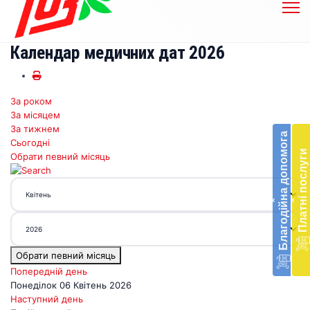
Календар медичних дат 2026
За роком
Бл
За місяцем
до
За тижнем
Благодійна допомога
Сьогодні
Підт
Платні послуги
Обрати певний місяць
діял
екст
меди
‹
‹
доп
в
Укра
благ
Обрати певний місяць
доп
Вря
Попередній день
біл
Понеділок 06 Квітень 2026
житт
Наступний день