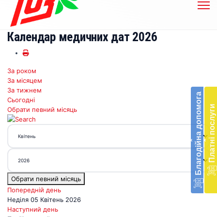
Календар медичних дат 2026
За роком
Бл
За місяцем
до
За тижнем
Благодійна допомога
Сьогодні
Підт
Платні послуги
Обрати певний місяць
діял
екст
меди
‹
‹
доп
в
Укра
благ
Обрати певний місяць
доп
Вря
Попередній день
біл
Неділя 05 Квітень 2026
житт
Наступний день