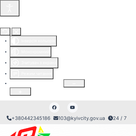
Інструменти доступності
Інверсія кольорів
Монохромний
Зчитувач з екрана
Режим читання
Розмір шрифту
100
%
+380442345186
103@kyivcity.gov.ua
24 / 7