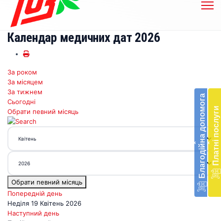
Календар медичних дат 2026
За роком
Бл
За місяцем
до
За тижнем
Благодійна допомога
Сьогодні
Підт
Платні послуги
Обрати певний місяць
діял
екст
меди
‹
‹
доп
в
Укра
благ
Обрати певний місяць
доп
Вря
Попередній день
біл
Неділя 19 Квітень 2026
житт
Наступний день