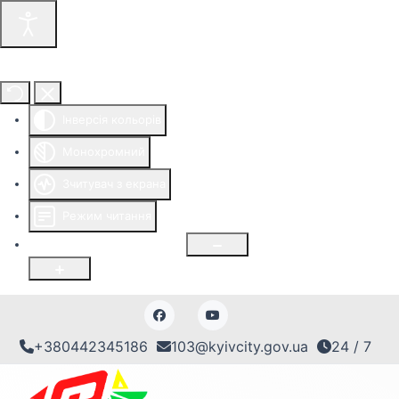
Інструменти доступності
Інверсія кольорів
Монохромний
Зчитувач з екрана
Режим читання
Розмір шрифту
100
%
+380442345186
103@kyivcity.gov.ua
24 / 7