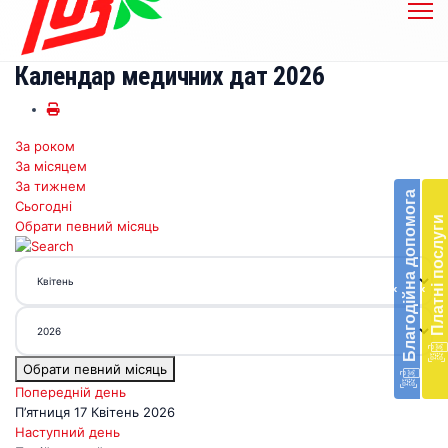
Календар медичних дат 2026
За роком
Бл
За місяцем
до
За тижнем
Благодійна допомога
Сьогодні
Підт
Платні послуги
Обрати певний місяць
діял
екст
меди
‹
‹
доп
в
Укра
благ
Обрати певний місяць
доп
Вря
Попередній день
біл
П’ятниця 17 Квітень 2026
житт
Наступний день