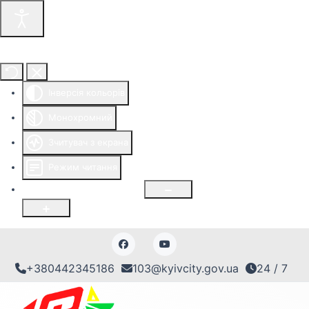
Інструменти доступності
Інверсія кольорів
Монохромний
Зчитувач з екрана
Режим читання
Розмір шрифту
100
%
+380442345186
103@kyivcity.gov.ua
24 / 7