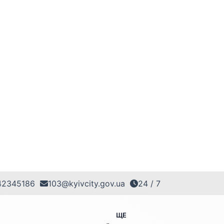
42345186
103@kyivcity.gov.ua
24 / 7
ЩЕ