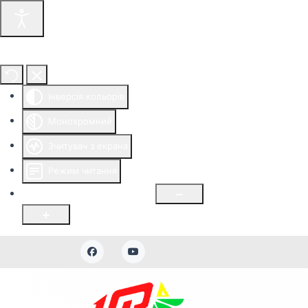
Інструменти доступності
Інверсія кольорів
Монохромний
Зчитувач з екрана
Режим читання
Розмір шрифту
100
%