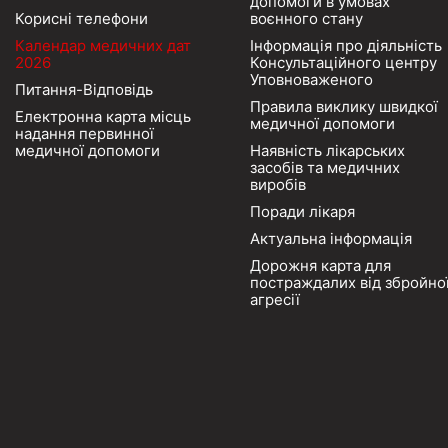
допомоги в умовах
Корисні телефони
воєнного стану
Календар медичних дат
Інформація про діяльність
2026
Консультаційного центру
Уповноваженого
Питання-Відповідь
Правила виклику швидкої
Електронна карта місць
медичної допомоги
надання первинної
медичної допомоги
Наявність лікарських
засобів та медичних
виробів
Поради лікаря
Актуальна інформація
Дорожня карта для
постраждалих від збройно
агресії