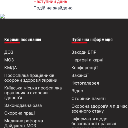
Наступний день
Подій не знайдено
Корисні посилання
Публічна інформація
ДОЗ
Заходи БПР
МОЗ
Чергові лікарні
КМДА
Конференції
Профспілка працівників
Вакансії
охорони здоров’я України
Фотогалерея
Київська міська профспілка
Відео
працівників охорони
здоров'я
Сторінки пам’яті
Законодавча база
Охорона здоров'я я під час
воєнного стану
Охорона праці
Інформація щодо
Медична реформа.
безоплатної правової
Дайджест МОЗ