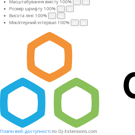
Масштабування вмісту
100
%
Розмір шрифту
100
%
Висота лінії
100
%
Міжлітерний інтервал
100
%
Плагін веб-доступності
по DJ-Extensions.com