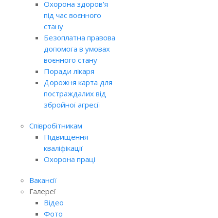
Охорона здоров'я
під час воєнного
стану
Безоплатна правова
допомога в умовах
воєнного стану
Поради лікаря
Дорожня карта для
постраждалих від
збройної агресії
Співробітникам
Підвищення
кваліфікації
Охорона праці
Вакансії
Галереї
Відео
Фото