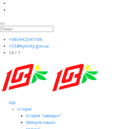
+380442345186
103@kyivcity.gov.ua
24 / 7
Ще
Історія
Історія "швидкої"
Минуле нашої
станції