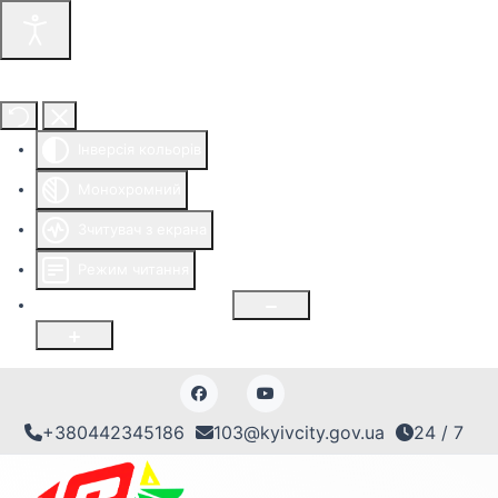
Інструменти доступності
Інверсія кольорів
Монохромний
Зчитувач з екрана
Режим читання
Розмір шрифту
100
%
+380442345186
103@kyivcity.gov.ua
24 / 7