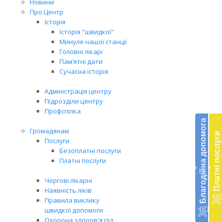
Новини
Про Центр
Історія
Історія "швидкої"
Минуле нашої станції
Головні лікарі
Пам’ятні дати
Сучасна історія
Адміністрація центру
Підрозділи центру
Бл
Профспілка
до
Благодійна допомога
Громадянам
Платні послуги
Підт
Послуги
діял
Безоплатні послуги
екст
Платні послуги
‹
‹
меди
доп
Чергові лікарні
в
Наявність ліків
Укра
Правила виклику
благ
швидкої допомоги
доп
Охорона здоров'я під