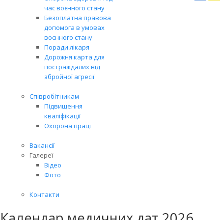
Вря
час воєнного стану
біл
Безоплатна правова
житт
допомога в умовах
раз
воєнного стану
Поради лікаря
Дорожня карта для
постраждалих від
збройної агресії
Співробітникам
Підвищення
кваліфікації
Охорона праці
Вакансії
Галереї
Відео
Фото
Контакти
Календар медичних дат 2026