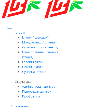
Ще
Історія
Історія "швидкої"
Минуле нашої станції
Сучасна історія Центру
Наші обличчя (Сучасна
історія)
Головні лікарі
Пам’ятні дати
Сучасна історія
Структура
Адміністрація центру
Підрозділи центру
Профспілка
Головна