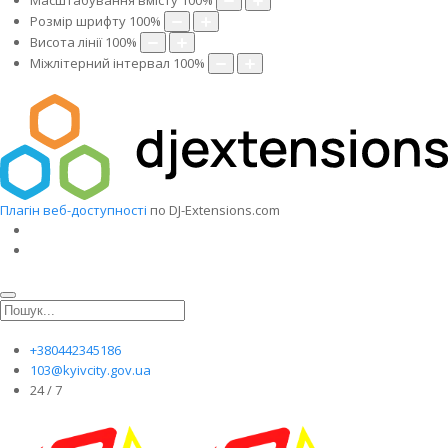
Масштабування вмісту
100
%
Розмір шрифту
100
%
Висота лінії
100
%
Міжлітерний інтервал
100
%
Плагін веб-доступності
по DJ-Extensions.com
+380442345186
103@kyivcity.gov.ua
24 / 7