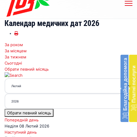
Календар медичних дат 2026
За роком
Бл
За місяцем
до
За тижнем
Благодійна допомога
Сьогодні
Підт
Платні послуги
Обрати певний місяць
діял
екст
меди
‹
‹
доп
в
Укра
благ
Обрати певний місяць
доп
Вря
Попередній день
біл
Неділя 08 Лютий 2026
житт
Наступний день