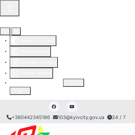
Інструменти доступності
Інверсія кольорів
Монохромний
Зчитувач з екрана
Режим читання
Розмір шрифту
100
%
+380442345186
103@kyivcity.gov.ua
24 / 7