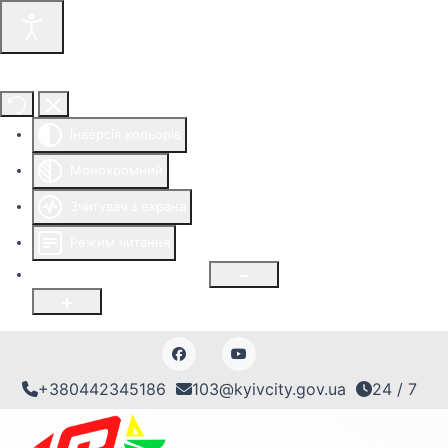
Інструменти доступності
Інверсія кольорів
Монохромний
Зчитувач з екрана
Режим читання
Розмір шрифту
100
%
+380442345186
103@kyivcity.gov.ua
24 / 7