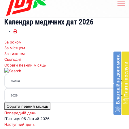
Календар медичних дат 2026
За роком
Бл
За місяцем
до
За тижнем
Благодійна допомога
Сьогодні
Підт
Платні послуги
Обрати певний місяць
діял
екст
меди
‹
‹
доп
в
Укра
благ
Обрати певний місяць
доп
Вря
Попередній день
біл
П’ятниця 06 Лютий 2026
житт
Наступний день