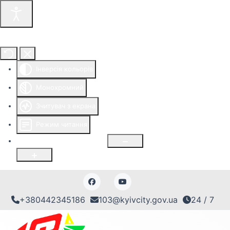
Інструменти доступності
Інверсія кольорів
Монохромний
Зчитувач з екрана
Режим читання
Розмір шрифту
100
%
+380442345186
103@kyivcity.gov.ua
24 / 7