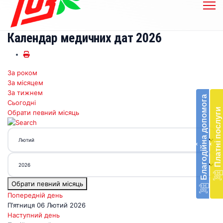
Календар медичних дат 2026
За роком
Бл
За місяцем
до
За тижнем
Благодійна допомога
Сьогодні
Підт
Платні послуги
Обрати певний місяць
діял
екст
меди
‹
‹
доп
в
Укра
благ
Обрати певний місяць
доп
Вря
Попередній день
біл
П’ятниця 06 Лютий 2026
житт
Наступний день