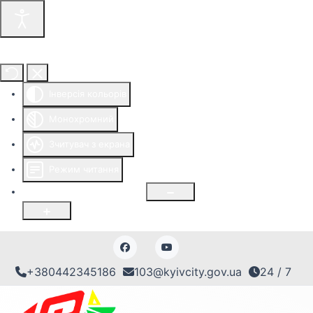
Інструменти доступності
Інверсія кольорів
Монохромний
Зчитувач з екрана
Режим читання
Розмір шрифту
100
%
+380442345186
103@kyivcity.gov.ua
24 / 7