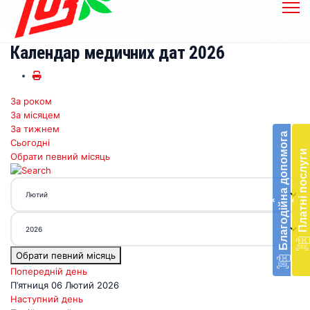
Календар медичних дат 2026
За роком
Бл
За місяцем
до
За тижнем
Благодійна допомога
Сьогодні
Підт
Платні послуги
Обрати певний місяць
діял
екст
меди
‹
‹
доп
в
Укра
благ
Обрати певний місяць
доп
Вря
Попередній день
біл
П’ятниця 06 Лютий 2026
житт
Наступний день