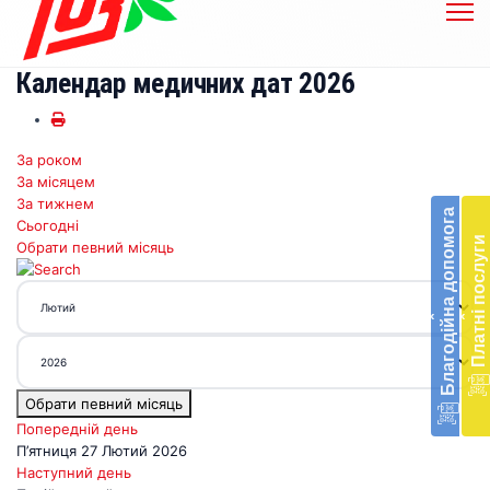
Календар медичних дат 2026
За роком
Бл
За місяцем
до
За тижнем
Благодійна допомога
Сьогодні
Підт
Платні послуги
Обрати певний місяць
діял
екст
меди
‹
‹
доп
в
Укра
благ
Обрати певний місяць
доп
Вря
Попередній день
біл
П’ятниця 27 Лютий 2026
житт
Наступний день