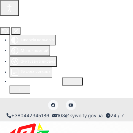
Інструменти доступності
Інверсія кольорів
Монохромний
Зчитувач з екрана
Режим читання
Розмір шрифту
100
%
+380442345186
103@kyivcity.gov.ua
24 / 7