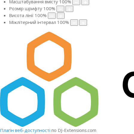
Масштабування вмісту
100
%
Розмір шрифту
100
%
Висота лінії
100
%
Міжлітерний інтервал
100
%
Плагін веб-доступності
по DJ-Extensions.com