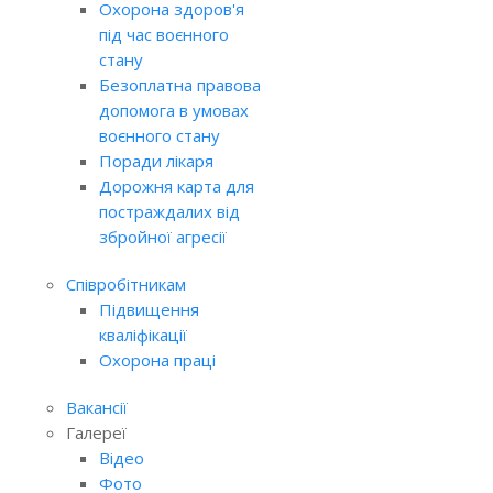
Охорона здоров'я
під час воєнного
стану
Безоплатна правова
допомога в умовах
воєнного стану
Поради лікаря
Дорожня карта для
постраждалих від
збройної агресії
Співробітникам
Підвищення
кваліфікації
Охорона праці
Вакансії
Галереї
Відео
Фото