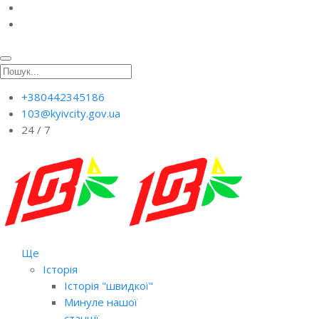
+380442345186
103@kyivcity.gov.ua
24 / 7
Ще
Історія
Історія "швидкої"
Минуле нашої
станції