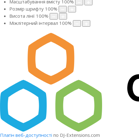
Масштабування вмісту
100
%
Розмір шрифту
100
%
Висота лінії
100
%
Міжлітерний інтервал
100
%
Плагін веб-доступності
по DJ-Extensions.com