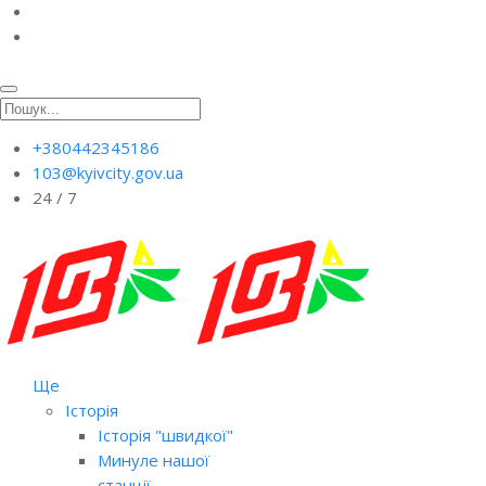
+380442345186
103@kyivcity.gov.ua
24 / 7
Ще
Історія
Історія "швидкої"
Минуле нашої
станції