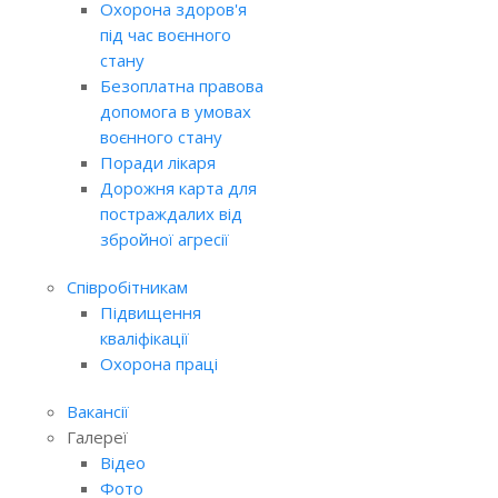
Охорона здоров'я
під час воєнного
стану
Безоплатна правова
допомога в умовах
воєнного стану
Поради лікаря
Дорожня карта для
постраждалих від
збройної агресії
Співробітникам
Підвищення
кваліфікації
Охорона праці
Вакансії
Галереї
Відео
Фото