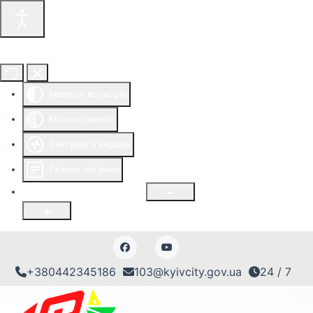
Інструменти доступності
Інверсія кольорів
Монохромний
Зчитувач з екрана
Режим читання
Розмір шрифту
100
%
+380442345186
103@kyivcity.gov.ua
24 / 7