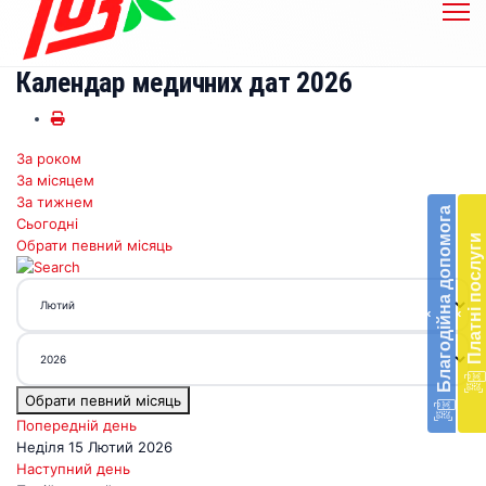
Календар медичних дат 2026
За роком
Бл
За місяцем
до
За тижнем
Благодійна допомога
Сьогодні
Підт
Платні послуги
Обрати певний місяць
діял
екст
меди
‹
‹
доп
в
Укра
благ
Обрати певний місяць
доп
Вря
Попередній день
біл
Неділя 15 Лютий 2026
житт
Наступний день