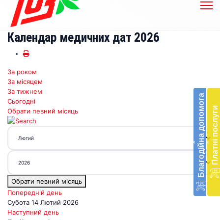
Календар медичних дат 2026
За роком
Бл
За місяцем
до
За тижнем
Благодійна допомога
Сьогодні
Підт
Платні послуги
Обрати певний місяць
діял
екст
меди
‹
‹
доп
в
Укра
благ
Обрати певний місяць
доп
Вря
Попередній день
біл
Субота 14 Лютий 2026
житт
Наступний день