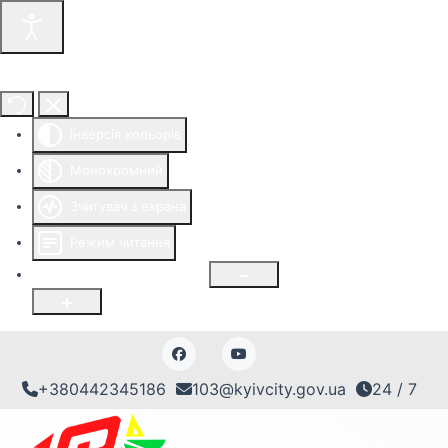
Інструменти доступності
Інверсія кольорів
Монохромний
Зчитувач з екрана
Режим читання
Розмір шрифту
100
%
+380442345186
103@kyivcity.gov.ua
24 / 7