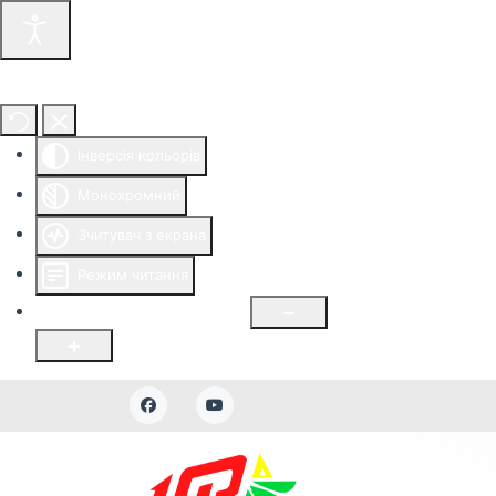
Інструменти доступності
Інверсія кольорів
Монохромний
Зчитувач з екрана
Режим читання
Розмір шрифту
100
%