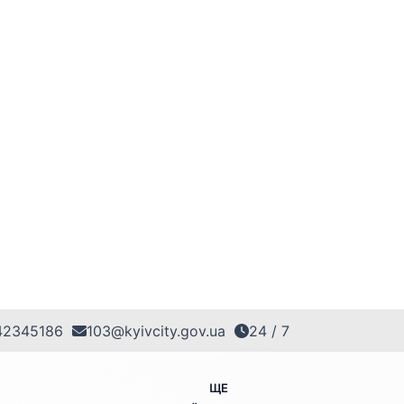
42345186
103@kyivcity.gov.ua
24 / 7
ЩЕ