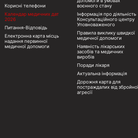
допомоги в умовах
Корисні телефони
воєнного стану
Календар медичних дат
Інформація про діяльність
2026
Консультаційного центру
Уповноваженого
Питання-Відповідь
Правила виклику швидкої
Електронна карта місць
медичної допомоги
надання первинної
медичної допомоги
Наявність лікарських
засобів та медичних
виробів
Поради лікаря
Актуальна інформація
Дорожня карта для
постраждалих від збройно
агресії