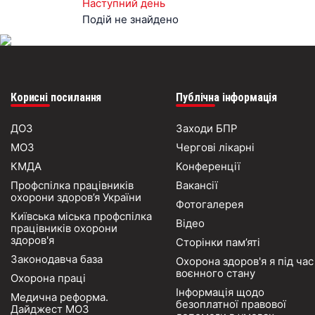
Наступний день
Подій не знайдено
Корисні посилання
Публічна інформація
ДОЗ
Заходи БПР
МОЗ
Чергові лікарні
КМДА
Конференції
Профспілка працівників
Вакансії
охорони здоров’я України
Фотогалерея
Київська міська профспілка
Відео
працівників охорони
здоров'я
Сторінки пам’яті
Законодавча база
Охорона здоров'я я під час
воєнного стану
Охорона праці
Інформація щодо
Медична реформа.
безоплатної правової
Дайджест МОЗ