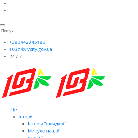
+380442345186
103@kyivcity.gov.ua
24 / 7
Ще
Історія
Історія "швидкої"
Минуле нашої
станції