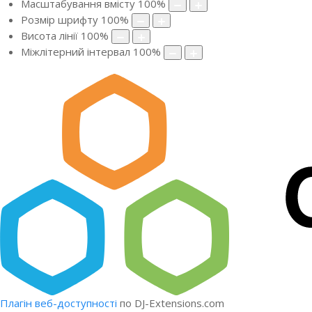
Масштабування вмісту
100
%
Розмір шрифту
100
%
Висота лінії
100
%
Міжлітерний інтервал
100
%
Плагін веб-доступності
по DJ-Extensions.com