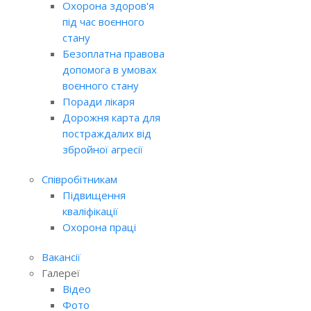
Охорона здоров'я
під час воєнного
стану
Безоплатна правова
допомога в умовах
воєнного стану
Поради лікаря
Дорожня карта для
постраждалих від
збройної агресії
Співробітникам
Підвищення
кваліфікації
Охорона праці
Вакансії
Галереї
Відео
Фото