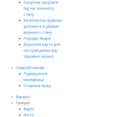
Охорона здоров'я
під час воєнного
стану
Безоплатна правова
допомога в умовах
воєнного стану
Поради лікаря
Дорожня карта для
постраждалих від
збройної агресії
Співробітникам
Підвищення
кваліфікації
Охорона праці
Вакансії
Галереї
Відео
Фото