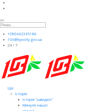
+380442345186
103@kyivcity.gov.ua
24 / 7
Ще
Історія
Історія "швидкої"
Минуле нашої
станції