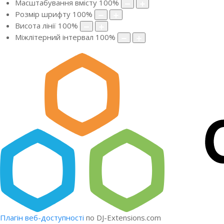
Масштабування вмісту
100
%
Розмір шрифту
100
%
Висота лінії
100
%
Міжлітерний інтервал
100
%
Плагін веб-доступності
по DJ-Extensions.com