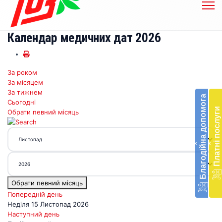
Календар медичних дат 2026
За роком
Бл
За місяцем
до
За тижнем
Благодійна допомога
Сьогодні
Підт
Платні послуги
Обрати певний місяць
діял
екст
меди
‹
‹
доп
в
Укра
благ
Обрати певний місяць
доп
Вря
Попередній день
біл
Неділя 15 Листопад 2026
житт
Наступний день