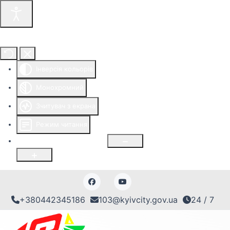
Інструменти доступності
Інверсія кольорів
Монохромний
Зчитувач з екрана
Режим читання
Розмір шрифту
100
%
+380442345186
103@kyivcity.gov.ua
24 / 7