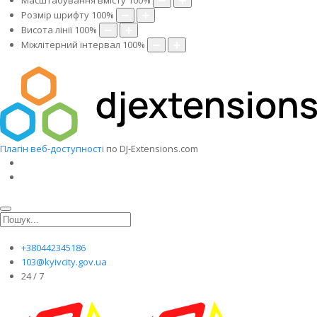
Масштабування вмісту
100
%
Розмір шрифту
100
%
Висота лінії
100
%
Міжлітерний інтервал
100
%
Плагін веб-доступності
по DJ-Extensions.com
+380442345186
103@kyivcity.gov.ua
24 / 7