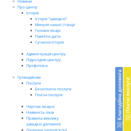
Новини
Про Центр
Історія
Історія "швидкої"
Минуле нашої станції
Головні лікарі
Пам’ятні дати
Сучасна історія
Адміністрація центру
Підрозділи центру
Бл
Профспілка
до
Благодійна допомога
Громадянам
Платні послуги
Підт
Послуги
діял
Безоплатні послуги
екст
Платні послуги
‹
‹
меди
доп
Чергові лікарні
в
Наявність ліків
Укра
Правила виклику
благ
швидкої допомоги
доп
Охорона здоров'я під