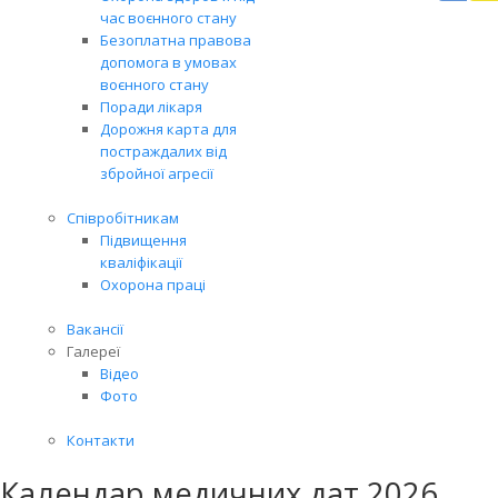
Вря
час воєнного стану
біл
Безоплатна правова
житт
допомога в умовах
раз
воєнного стану
Поради лікаря
Дорожня карта для
постраждалих від
збройної агресії
Співробітникам
Підвищення
кваліфікації
Охорона праці
Вакансії
Галереї
Відео
Фото
Контакти
Календар медичних дат 2026