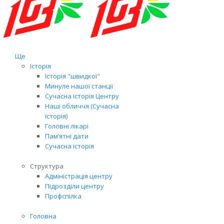
Ще
Історія
Історія "швидкої"
Минуле нашої станції
Сучасна історія Центру
Наші обличчя (Сучасна
історія)
Головні лікарі
Пам’ятні дати
Сучасна історія
Структура
Адміністрація центру
Підрозділи центру
Профспілка
Головна