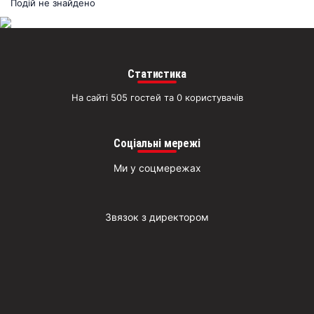
раз
Подій не знайдено
Д
Статистика
На сайті 505 гостей та 0 користувачів
Соціальні мережі
Ми у соцмережах
Звязок з директором