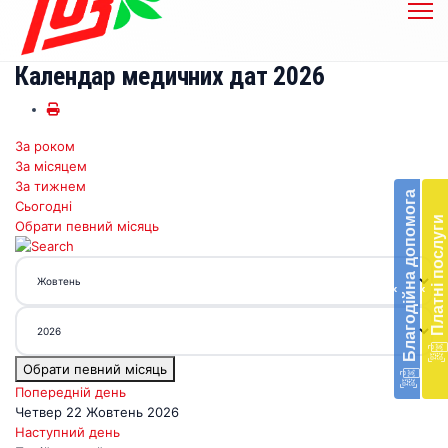
Календар медичних дат 2026
За роком
Бл
За місяцем
до
За тижнем
Благодійна допомога
Сьогодні
Підт
Платні послуги
Обрати певний місяць
діял
екст
меди
‹
‹
доп
в
Укра
благ
Обрати певний місяць
доп
Вря
Попередній день
біл
Четвер 22 Жовтень 2026
житт
Наступний день