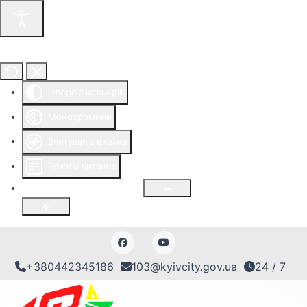
Інструменти доступності
Інверсія кольорів
Монохромний
Зчитувач з екрана
Режим читання
Розмір шрифту
100
%
+380442345186
103@kyivcity.gov.ua
24 / 7