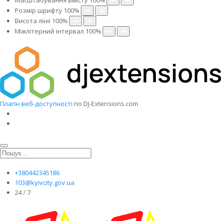
Масштабування вмісту
100
%
Розмір шрифту
100
%
Висота лінії
100
%
Міжлітерний інтервал
100
%
Плагін веб-доступності
по DJ-Extensions.com
+380442345186
103@kyivcity.gov.ua
24 / 7