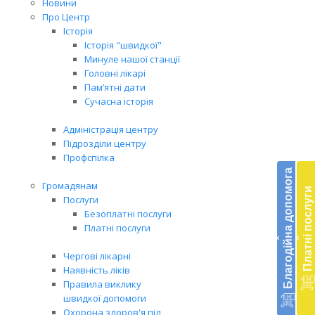
Новини
Про Центр
Історія
Історія "швидкої"
Минуле нашої станції
Головні лікарі
Пам’ятні дати
Сучасна історія
Адміністрація центру
Підрозділи центру
Бл
Профспілка
до
Благодійна допомога
Громадянам
Платні послуги
Підт
Послуги
діял
Безоплатні послуги
екст
Платні послуги
‹
‹
меди
доп
Чергові лікарні
в
Наявність ліків
Укра
Правила виклику
благ
швидкої допомоги
доп
Охорона здоров'я під