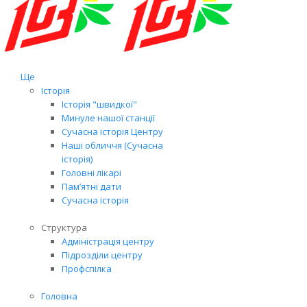
Ще
Історія
Історія "швидкої"
Минуле нашої станції
Сучасна історія Центру
Наші обличчя (Сучасна
історія)
Головні лікарі
Пам’ятні дати
Сучасна історія
Структура
Адміністрація центру
Підрозділи центру
Профспілка
Головна