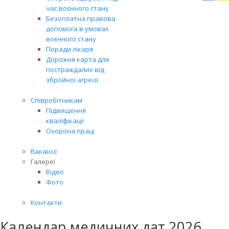
Вря
час воєнного стану
біл
Безоплатна правова
житт
допомога в умовах
раз
воєнного стану
Поради лікаря
Дорожня карта для
постраждалих від
збройної агресії
Співробітникам
Підвищення
кваліфікації
Охорона праці
Вакансії
Галереї
Відео
Фото
Контакти
Календар медичних дат 2026