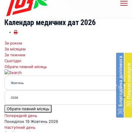
Календар медичних дат 2026
За роком
Бл
За місяцем
до
За тижнем
Благодійна допомога
Сьогодні
Підт
Платні послуги
Обрати певний місяць
діял
екст
меди
‹
‹
доп
в
Укра
благ
Обрати певний місяць
доп
Вря
Попередній день
біл
Понеділок 19 Жовтень 2026
житт
Наступний день