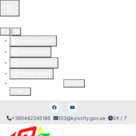
Інструменти доступності
Інверсія кольорів
Монохромний
Зчитувач з екрана
Режим читання
Розмір шрифту
100
%
+380442345186
103@kyivcity.gov.ua
24 / 7