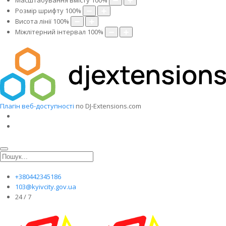
Масштабування вмісту
100
%
Розмір шрифту
100
%
Висота лінії
100
%
Міжлітерний інтервал
100
%
Плагін веб-доступності
по DJ-Extensions.com
+380442345186
103@kyivcity.gov.ua
24 / 7