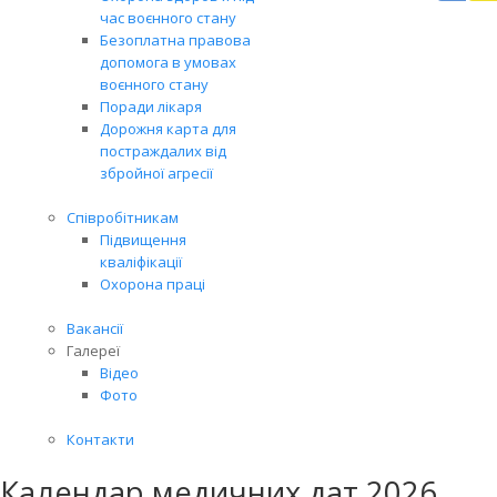
Вря
час воєнного стану
біл
Безоплатна правова
житт
допомога в умовах
раз
воєнного стану
Поради лікаря
Дорожня карта для
постраждалих від
збройної агресії
Співробітникам
Підвищення
кваліфікації
Охорона праці
Вакансії
Галереї
Відео
Фото
Контакти
Календар медичних дат 2026