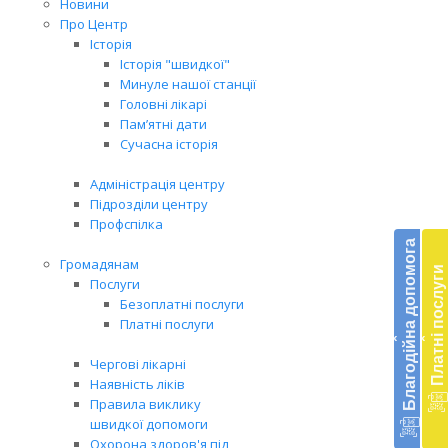
Новини
Про Центр
Історія
Історія "швидкої"
Минуле нашої станції
Головні лікарі
Пам’ятні дати
Сучасна історія
Адміністрація центру
Підрозділи центру
Бл
Профспілка
до
Благодійна допомога
Громадянам
Платні послуги
Підт
Послуги
діял
Безоплатні послуги
екст
Платні послуги
‹
‹
меди
доп
Чергові лікарні
в
Наявність ліків
Укра
Правила виклику
благ
швидкої допомоги
доп
Охорона здоров'я під