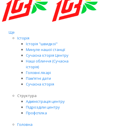
Ще
Історія
Історія "швидкої"
Минуле нашої станції
Сучасна історія Центру
Наші обличчя (Сучасна
історія)
Головні лікарі
Пам’ятні дати
Сучасна історія
Структура
Адміністрація центру
Підрозділи центру
Профспілка
Головна