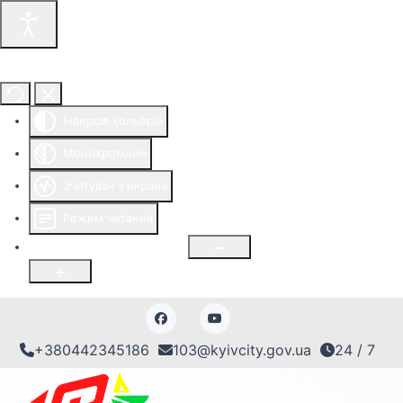
Інструменти доступності
Інверсія кольорів
Монохромний
Зчитувач з екрана
Режим читання
Розмір шрифту
100
%
+380442345186
103@kyivcity.gov.ua
24 / 7