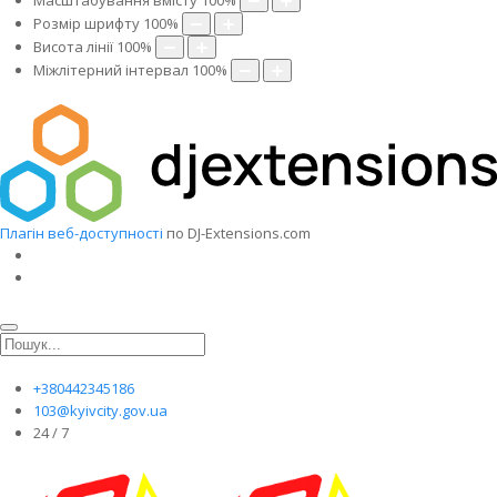
Масштабування вмісту
100
%
Розмір шрифту
100
%
Висота лінії
100
%
Міжлітерний інтервал
100
%
Плагін веб-доступності
по DJ-Extensions.com
+380442345186
103@kyivcity.gov.ua
24 / 7