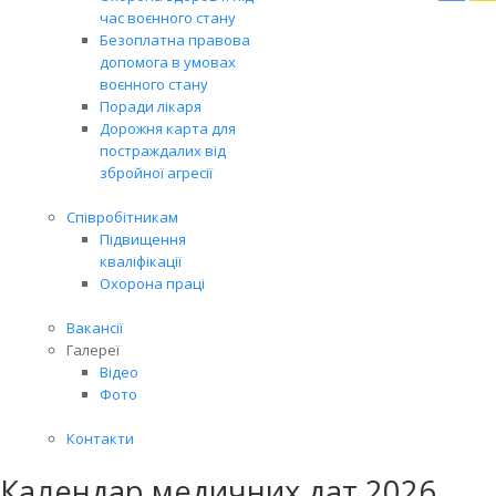
Вря
час воєнного стану
біл
Безоплатна правова
житт
допомога в умовах
раз
воєнного стану
Поради лікаря
Дорожня карта для
постраждалих від
збройної агресії
Співробітникам
Підвищення
кваліфікації
Охорона праці
Вакансії
Галереї
Відео
Фото
Контакти
Календар медичних дат 2026