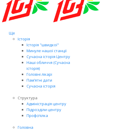
Ще
Історія
Історія "швидкої"
Минуле нашої станції
Сучасна історія Центру
Наші обличчя (Сучасна
історія)
Головні лікарі
Пам’ятні дати
Сучасна історія
Структура
Адміністрація центру
Підрозділи центру
Профспілка
Головна