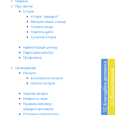
Новини
Про Центр
Історія
Історія "швидкої"
Минуле нашої станції
Головні лікарі
Пам’ятні дати
Сучасна історія
Адміністрація центру
Підрозділи центру
Бл
Профспілка
до
Благодійна допомога
Громадянам
Платні послуги
Підт
Послуги
діял
Безоплатні послуги
екст
Платні послуги
‹
‹
меди
доп
Чергові лікарні
в
Наявність ліків
Укра
Правила виклику
благ
швидкої допомоги
доп
Охорона здоров'я під