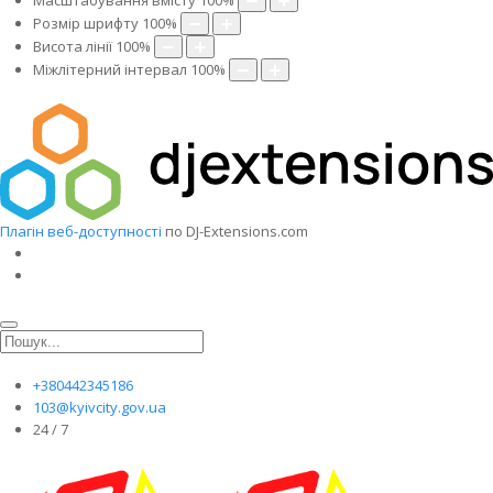
Масштабування вмісту
100
%
Розмір шрифту
100
%
Висота лінії
100
%
Міжлітерний інтервал
100
%
Плагін веб-доступності
по DJ-Extensions.com
+380442345186
103@kyivcity.gov.ua
24 / 7