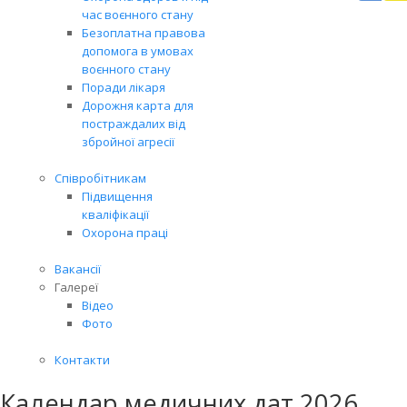
Вря
час воєнного стану
біл
Безоплатна правова
житт
допомога в умовах
раз
воєнного стану
Поради лікаря
Дорожня карта для
постраждалих від
збройної агресії
Співробітникам
Підвищення
кваліфікації
Охорона праці
Вакансії
Галереї
Відео
Фото
Контакти
Календар медичних дат 2026