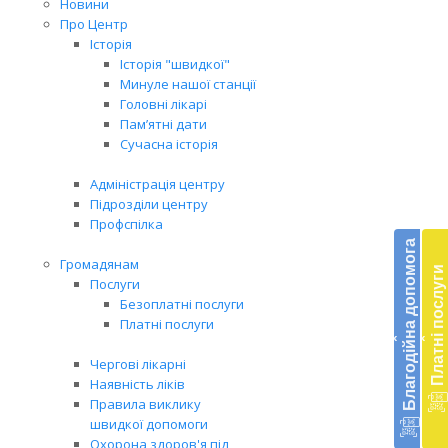
Новини
Про Центр
Історія
Історія "швидкої"
Минуле нашої станції
Головні лікарі
Пам’ятні дати
Сучасна історія
Адміністрація центру
Підрозділи центру
Бл
Профспілка
до
Благодійна допомога
Громадянам
Платні послуги
Підт
Послуги
діял
Безоплатні послуги
екст
Платні послуги
‹
‹
меди
доп
Чергові лікарні
в
Наявність ліків
Укра
Правила виклику
благ
швидкої допомоги
доп
Охорона здоров'я під