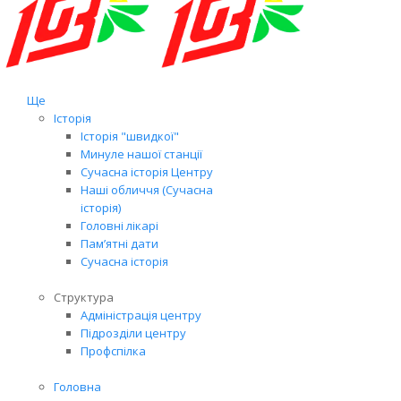
Ще
Історія
Історія "швидкої"
Минуле нашої станції
Сучасна історія Центру
Наші обличчя (Сучасна
історія)
Головні лікарі
Пам’ятні дати
Сучасна історія
Структура
Адміністрація центру
Підрозділи центру
Профспілка
Головна