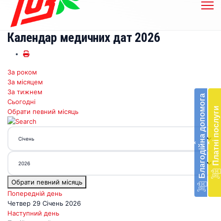
Календар медичних дат 2026
За роком
Бл
За місяцем
до
За тижнем
Благодійна допомога
Сьогодні
Підт
Платні послуги
Обрати певний місяць
діял
екст
меди
‹
‹
доп
в
Укра
благ
Обрати певний місяць
доп
Вря
Попередній день
біл
Четвер 29 Січень 2026
житт
Наступний день