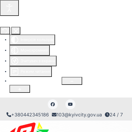
Інструменти доступності
Інверсія кольорів
Монохромний
Зчитувач з екрана
Режим читання
Розмір шрифту
100
%
+380442345186
103@kyivcity.gov.ua
24 / 7