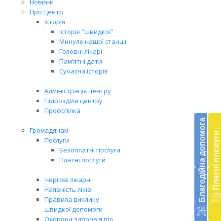
Новини
Про Центр
Історія
Історія "швидкої"
Минуле нашої станції
Головні лікарі
Пам’ятні дати
Сучасна історія
Адміністрація центру
Підрозділи центру
Бл
Профспілка
до
Благодійна допомога
Громадянам
Платні послуги
Підт
Послуги
діял
Безоплатні послуги
екст
Платні послуги
‹
‹
меди
доп
Чергові лікарні
в
Наявність ліків
Укра
Правила виклику
благ
швидкої допомоги
доп
Охорона здоров'я під