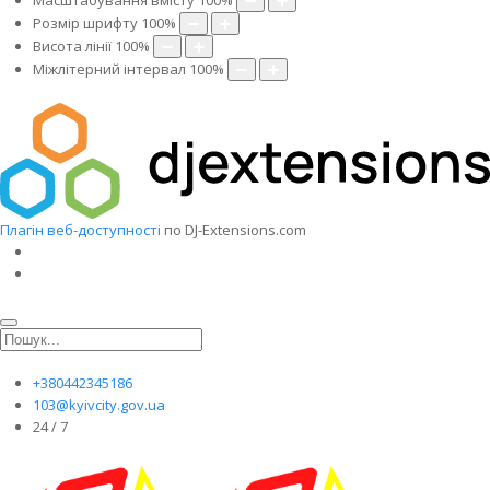
Масштабування вмісту
100
%
Розмір шрифту
100
%
Висота лінії
100
%
Міжлітерний інтервал
100
%
Плагін веб-доступності
по DJ-Extensions.com
+380442345186
103@kyivcity.gov.ua
24 / 7