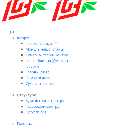
Ще
Історія
Історія "швидкої"
Минуле нашої станції
Сучасна історія Центру
Наші обличчя (Сучасна
історія)
Головні лікарі
Пам’ятні дати
Сучасна історія
Структура
Адміністрація центру
Підрозділи центру
Профспілка
Головна