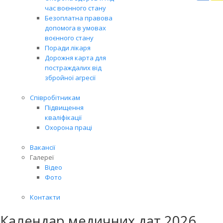
Вря
час воєнного стану
біл
Безоплатна правова
житт
допомога в умовах
раз
воєнного стану
Поради лікаря
Дорожня карта для
постраждалих від
збройної агресії
Співробітникам
Підвищення
кваліфікації
Охорона праці
Вакансії
Галереї
Відео
Фото
Контакти
Календар медичних дат 2026