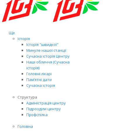
Ще
Історія
Історія "швидкої"
Минуле нашої станції
Сучасна історія Центру
Наші обличчя (Сучасна
історія)
Головні лікарі
Пам’ятні дати
Сучасна історія
Структура
Адміністрація центру
Підрозділи центру
Профспілка
Головна