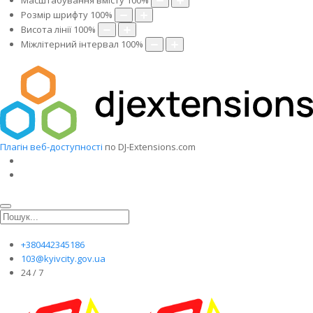
Масштабування вмісту
100
%
Розмір шрифту
100
%
Висота лінії
100
%
Міжлітерний інтервал
100
%
Плагін веб-доступності
по DJ-Extensions.com
+380442345186
103@kyivcity.gov.ua
24 / 7