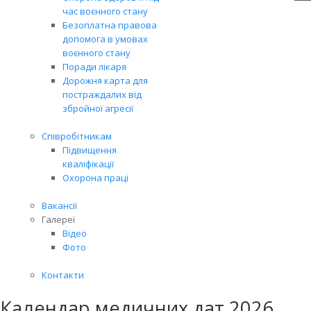
час воєнного стану
Безоплатна правова
допомога в умовах
воєнного стану
Поради лікаря
Дорожня карта для
постраждалих від
збройної агресії
Співробітникам
Підвищення
кваліфікації
Охорона праці
Вакансії
Галереї
Відео
Фото
Контакти
Календар медичних дат 2026