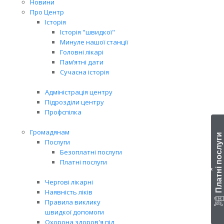
Новини
Про Центр
Історія
Історія "швидкої"
Минуле нашої станції
Головні лікарі
Пам’ятні дати
Сучасна історія
Адміністрація центру
Підрозділи центру
Профспілка
Громадянам
Платні послуги
Послуги
Безоплатні послуги
Платні послуги
‹
Чергові лікарні
Наявність ліків
Правила виклику
швидкої допомоги
Охорона здоров'я під